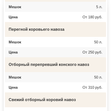
ДЕМИХОВО
ЛОМОНОСОВ
ДЗЕРЖИНСКИЙ
НИЖНЕКАМСК
Мешок
5 л.
ДМИТРОВ
КАСПИЙСК
ДОЛГОПРУДНЫЙ
АЧИНСК
Цена
От 180 руб.
ДОМОДЕДОВО
ЧЕРКЕССК
ДОРОХОВО
ЖЕЛЕЗНОГОРСК
ДРЕЗНА
АСБЕСТ
ДРУЖБА
БОРИСОГЛЕБСК
Перегной коровьего навоза
ДУБКИ
БУЗУЛУК
ДУБНА
ЕССЕНТУКИ
ДУБОВАЯ РОЩА
КАНСК
Мешок
50 л.
ЕГОРЬЕВСК
ТОСНО
ЖЕЛЕЗНОДОРОЖНЫЙ
ЭЛИСТА
Цена
От 250 руб.
ЖИЛЕВО
ХАСАВЮРТ
ЖУКОВСКИЙ
УХТА
ЗАГОРЯНСКИЙ
НОРИЛЬСК
Отборный перепревший конского навоз
ЗАПРУДНЯ
РЕЖ
ЗАРАЙСК
НОВОАЛТАЙСК
ЗАРЕЧЬЕ
НЕВИННОМЫССК
ЗВЕНИГОРОД
ГОРНО АЛТАЙСК
Мешок
50 л.
ЗЕЛЕНОГРАД
КИНЕШМА
ЗЕЛЕНОГРАДСКИЙ
СЕРОВ
Цена
От 310 руб.
ЗНАМЯ ОКТЯБРЯ
АЛЬМЕТЬЕВСК
ИВАНТЕЕВКА
ГРОЗНЫЙ
ИКША
ЗЛАТОУСТ
Свежий отборный коровий навоз
ИСТРА
НОВОЧЕБОКСАРСК
КАЛИНИНЕЦ
МИРНЫЙ
КАШИРА
ГЕОРГИЕВСК