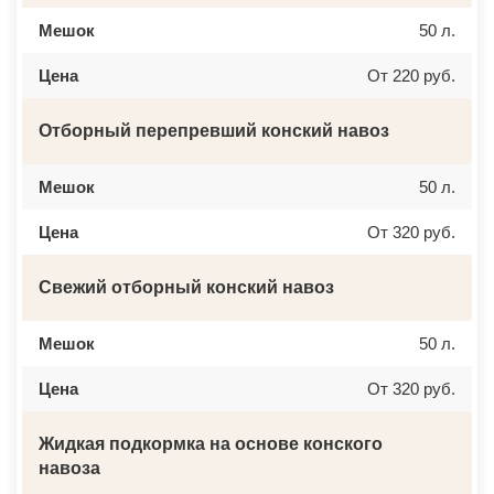
БЫЛОВО
ЛАБИНСК
ВАЛУЕВО
КСТОВО
Мешок
50 л.
ВАТУТИНКИ
ЧАЙКОВСКИЙ
ВЕРБИЛКИ
НОВОЧЕРКАССК
Цена
От 220 руб.
ВЕРЕЙКА
МИАСС
ВЕРЕЯ
НАЛЬЧИК
ВЕРХНЕЕ МЯЧКОВО
УССУРИЙСК
ВЕРХОВЬЕ
КАМЕНСК ШАХТИНСКИЙ
Отборный перепревший конский навоз
ВИДНОЕ
КРАСНОЕ СЕЛО
ВИШНЯКОВСКИЕ ДАЧИ
ОРСК
ВЛАСЬЕВО
БЕРЕЗНИКИ
Мешок
50 л.
ВНУКОВО
ЯКУТСК
ВОЛОКОЛАМСК
КАМЕНСК УРАЛЬСКИЙ
Цена
От 320 руб.
ВОРОНОВО
БАЛАБАНОВО
ВОСКРЕСЕНСК
ВОЛОСОВО
ВОСТОЧНЫЙ
СЕРТОЛОВО
Свежий отборный конский навоз
ВОСТРЯКОВО
ПЕРВОУРАЛЬСК
ВОСХОД
КИНЕЛЬ
ВЫСОКОВСК
НЕФТЕКАМСК
ГАЗОПРОВОД
БОГОРОДСК
Мешок
50 л.
ГЛАГОЛЕВО
АРТЕМ
ГЛЕБОВСКИЙ
ГОРЯЧИЙ КЛЮЧ
Цена
От 320 руб.
ГОЛИЦИНО
БОРОВИЧИ
ГОРКИ ЛЕНИНСКИЕ
ХАНТЫ МАНСИЙСК
ГОРКИ-10
ДМИТРИЕВ
Жидкая подкормка на основе конского
ДАВЫДОВО
ПЕТРОПАВЛОВСК КАМЧАТСКИЙ
ДЕДЕНЕВО
АПШЕРОНСК
навоза
ДЕДОВСК
ВЕЛИКИЕ ЛУКИ