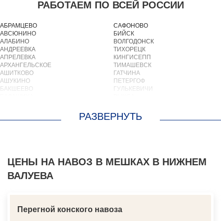
РАБОТАЕМ ПО ВСЕЙ РОССИИ
АБРАМЦЕВО
САФОНОВО
АВСЮНИНО
БИЙСК
АЛАБИНО
ВОЛГОДОНСК
АНДРЕЕВКА
ТИХОРЕЦК
АПРЕЛЕВКА
КИНГИСЕПП
АРХАНГЕЛЬСКОЕ
ТИМАШЕВСК
АШИТКОВО
ГАТЧИНА
АШУКИНО
ПЕТЕРГОФ
БАКШЕЕВО
ГУЛЬКЕВИЧИ
БАЛАШИХА
ВЫКСА
БАРВИХА
БЕРЕЗОВСКИЙ
БАРЫБИНО
ВЫБОРГ
БЕЛООЗЕРСКИЙ
ТУАПСЕ
БЕЛООМУТ
ЗИМА
БЕЛЫЕ СТОЛБЫ
БРАТСК
БОГОРОДСКОЕ
СЕВЕРОДВИНСК
БОЛЬШИЕ ВЯЗЕМЫ
БАЛАКОВО
БОЛЬШИЕ ДВОРЫ
ЦЕНЫ НА НАВОЗ В МЕШКАХ В НИЖНЕМ
НАХОДКА
БОЛЬШОЕ БУНЬКОВО
КОЛПИНО
ВАЛУЕВА
БОРОДИНО
ЕЙСК
БОТАКОВО
ВОЛЖСК
БРОННИЦЫ
НОВЫЙ УРЕНГОЙ
БУРЦЕВО
ЛЮБИМ
БУТОВО
ОСТРОВ
Перегной конского навоза
БЫКОВО
АЗОВ