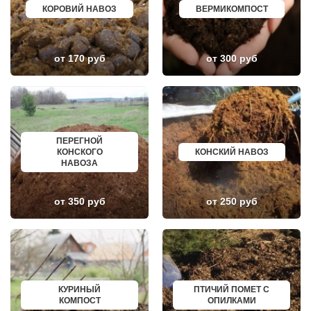
НАРО-ФОМИНСК
БЕЛОЯРСКИЙ
КОРОВИЙ НАВОЗ
ВЕРМИКОМПОСТ
НАХАБИНО
ГУСЬ ХРУСТАЛЬНЫЙ
НЕКРАСОВКА
ИЗБЕРБАШ
НЕКРАСОВСКИЙ
НАЗРАНЬ
НЕМЧИНОВКА
АБИНСК
от 170 руб
от 300 руб
НИЖНЕЕ ВАЛУЕВО
ПЕРЕВОЗ
НОВИНКИ
ИСКИТИМ
НОВОБРАТЦЕВСКИЙ
СЫСЕРТЬ
НОВОИВАНОВСКОЕ
КЫЗЫЛ
НОВОПЕТРОВСКОЕ
МИХАЙЛОВКА
НОВОПОДРЕЗКОВО
АКСАЙ
НОВОСИНЬКОВО
ПЕРЕСЛАВЛЬ ЗАЛЕССКИЙ
НОГИНСК
ЖУКОВ
ПЕРЕГНОЙ
ОБОЛЕНСК
КУРЧАТОВ
КОНСКОГО
КОНСКИЙ НАВОЗ
ОБУХОВО
УГЛИЧ
НАВОЗА
ОДИНЦОВО
ШЕБЕКИНО
ОЖЕРЕЛЬЕ
БЕЛОВО
ОКТЯБРЬСКИЙ
СОКОЛ
от 350 руб
от 250 руб
ОПАЛИХА
ОЗЕРСК
ОРЕХОВО-ЗУЕВО
ОКТЯБРЬСК
ОСТРОВЦЫ
КИМРЫ
ПАВЛОВСКАЯ СЛОБОДА
КОТЛАС
ПАВЛОВСКИЙ ПОСАД
УСТЬ ИЛИМСК
ПЕНИНО
ШАДРИНСК
ПЕРВОМАЙСКОЕ
ДАНКОВ
ПЕРЕСВЕТ
МИЧУРИНСК
КУРИНЫЙ
ПТИЧИЙ ПОМЕТ С
ПЕСКИ
ВЯЗНИКИ
КОМПОСТ
ОПИЛКАМИ
ПИРОГОВСКИЙ
ГОРОДЕЦ