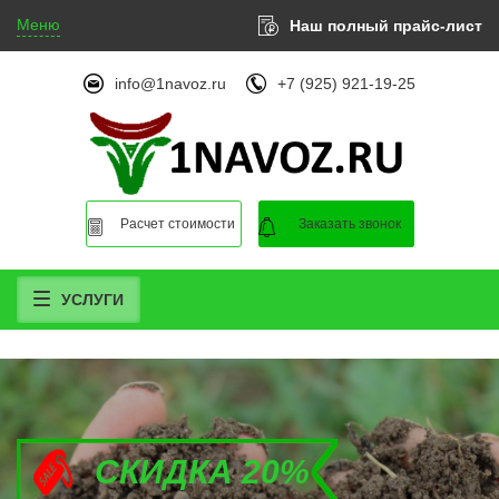
Меню
Наш полный прайс-лист
info@1navoz.ru
+7 (925) 921-19-25
Расчет стоимости
Заказать звонок
УСЛУГИ
СКИДКА 20%
СКИДКА 20%
СКИДКА 20%