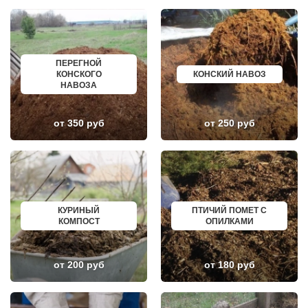
ЖИЛЕВО
ХАСАВЮРТ
ЖУКОВСКИЙ
УХТА
ЗАГОРЯНСКИЙ
НОРИЛЬСК
ЗАПРУДНЯ
РЕЖ
ЗАРАЙСК
НОВОАЛТАЙСК
ПЕРЕГНОЙ
ЗАРЕЧЬЕ
НЕВИННОМЫССК
КОНСКОГО
КОНСКИЙ НАВОЗ
ЗВЕНИГОРОД
ГОРНО АЛТАЙСК
НАВОЗА
ЗЕЛЕНОГРАД
КИНЕШМА
ЗЕЛЕНОГРАДСКИЙ
СЕРОВ
ЗНАМЯ ОКТЯБРЯ
АЛЬМЕТЬЕВСК
ИВАНТЕЕВКА
ГРОЗНЫЙ
от 350 руб
от 250 руб
ИКША
ЗЛАТОУСТ
ИСТРА
НОВОЧЕБОКСАРСК
КАЛИНИНЕЦ
МИРНЫЙ
КАШИРА
ГЕОРГИЕВСК
КИЕВСКИЙ
НОВОКУЙБЫШЕВСК
КЛИМОВСК
МИНЕРАЛЬНЫЕ ВОДЫ
КЛИН
ЕЛАБУГА
КЛЯЗЬМА
ЕЛЕЦ
КУРИНЫЙ
ПТИЧИЙ ПОМЕТ С
КНУТОВО
ПАВЛОВО
КОМПОСТ
ОПИЛКАМИ
КОЖИНО
КИСЛОВОДСК
КОКОШКИНО
КРОПОТКИН
КОЛЮБАКИНО
УСОЛЬЕ
КОММУНАРКА
НИЖНЕВАРТОВСК
от 200 руб
от 180 руб
КОНСТАНТИНОВО
КОРЕНОВСК
КОРЕНЕВО
ПИОНЕРСКИЙ
КОРОЛЕВ
КИРИШИ
КОСИНО
САРОВ