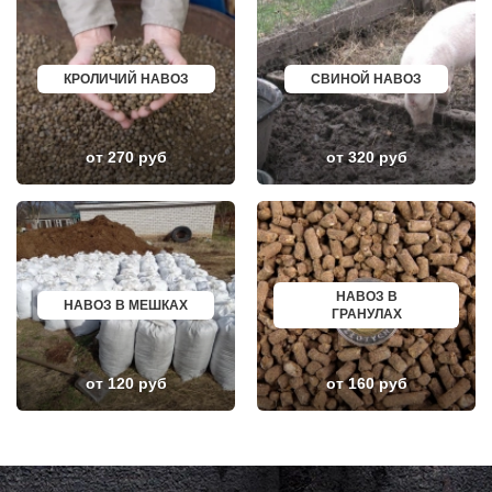
КОТЕЛЬНИКИ
ЧАПАЕВСК
КРАСКОВО
АЛЕКСИН
КРАСНАЯ ПАХРА
БЕЛОРЕЧЕНСК
КРАСНОАРМЕЙСК
БОЛЬШОЙ КАМЕНЬ
КРОЛИЧИЙ НАВОЗ
СВИНОЙ НАВОЗ
КРАСНОГОРСК
КИРЖАЧ
КРАСНОЗАВОДСК
ПРИОЗЕРСК
КРАСНОЗНАМЕНСК
САЛЬСК
КРАТОВО
ТОБОЛЬСК
от 270 руб
от 320 руб
КРЮКОВО
ВОТКИНСК
КУБИНКА
КИЗЛЯР
КУПАВНА
БЕРДСК
КУРОВСКОЕ
НЕФТЕЮГАНСК
ЛЕСНОЙ
ВОЛХОВ
ЛЕТОВО
САЛАВАТ
ЛИКИНО-ДУЛЕВО
СОСНОВЫЙ БОР
ЛОБАНОВО
РЕВДА
ЛОБНЯ
ГАГАРИН
НАВОЗ В
НАВОЗ В МЕШКАХ
ЛОПАТИНСКИЙ
ПОЧИНОК
ГРАНУЛАХ
ЛОСИНО-ПЕТРОВСКИЙ
ГУСЕВ
ЛОТОШИНО
КАНАШ
ЛУКИНО
КУРГАНИНСК
от 120 руб
от 160 руб
ЛУНЕВО
ЩЕКИНО
ЛУХОВИЦЫ
ДИМИТРОВГРАД
ЛЫТКАРИНО
СИМ
ЛЬВОВСКИЙ
МАЛОЯРОСЛАВЕЦ
ЛЮБЕРЦЫ
МАРИИНСК
ЛЮБУЧАНЫ
МИНУСИНСК
МАЛАХОВКА
ВЕРХНЯЯ ПЫШМА