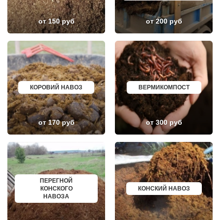
КАШИРА
ГЕОРГИЕВСК
КИЕВСКИЙ
НОВОКУЙБЫШЕВСК
КЛИМОВСК
МИНЕРАЛЬНЫЕ ВОДЫ
от 150 руб
от 200 руб
КЛИН
ЕЛАБУГА
КЛЯЗЬМА
ЕЛЕЦ
КНУТОВО
ПАВЛОВО
КОЖИНО
КИСЛОВОДСК
КОКОШКИНО
КРОПОТКИН
КОЛЮБАКИНО
УСОЛЬЕ
КОММУНАРКА
НИЖНЕВАРТОВСК
КОНСТАНТИНОВО
КОРЕНОВСК
КОРОВИЙ НАВОЗ
ВЕРМИКОМПОСТ
КОРЕНЕВО
ПИОНЕРСКИЙ
КОРОЛЕВ
КИРИШИ
КОСИНО
САРОВ
КОТЕЛЬНИКИ
ЧАПАЕВСК
от 170 руб
от 300 руб
КРАСКОВО
АЛЕКСИН
КРАСНАЯ ПАХРА
БЕЛОРЕЧЕНСК
КРАСНОАРМЕЙСК
БОЛЬШОЙ КАМЕНЬ
КРАСНОГОРСК
КИРЖАЧ
КРАСНОЗАВОДСК
ПРИОЗЕРСК
КРАСНОЗНАМЕНСК
САЛЬСК
КРАТОВО
ТОБОЛЬСК
КРЮКОВО
ВОТКИНСК
ПЕРЕГНОЙ
КУБИНКА
КИЗЛЯР
КОНСКОГО
КОНСКИЙ НАВОЗ
КУПАВНА
БЕРДСК
НАВОЗА
КУРОВСКОЕ
НЕФТЕЮГАНСК
ЛЕСНОЙ
ВОЛХОВ
ЛЕТОВО
САЛАВАТ