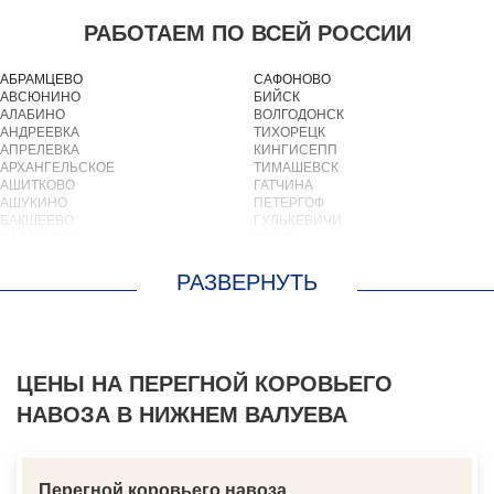
РАБОТАЕМ ПО ВСЕЙ РОССИИ
АБРАМЦЕВО
САФОНОВО
АВСЮНИНО
БИЙСК
АЛАБИНО
ВОЛГОДОНСК
АНДРЕЕВКА
ТИХОРЕЦК
АПРЕЛЕВКА
КИНГИСЕПП
АРХАНГЕЛЬСКОЕ
ТИМАШЕВСК
АШИТКОВО
ГАТЧИНА
АШУКИНО
ПЕТЕРГОФ
БАКШЕЕВО
ГУЛЬКЕВИЧИ
БАЛАШИХА
ВЫКСА
БАРВИХА
БЕРЕЗОВСКИЙ
БАРЫБИНО
ВЫБОРГ
БЕЛООЗЕРСКИЙ
ТУАПСЕ
БЕЛООМУТ
ЗИМА
БЕЛЫЕ СТОЛБЫ
БРАТСК
БОГОРОДСКОЕ
СЕВЕРОДВИНСК
БОЛЬШИЕ ВЯЗЕМЫ
БАЛАКОВО
БОЛЬШИЕ ДВОРЫ
ЦЕНЫ НА ПЕРЕГНОЙ КОРОВЬЕГО
НАХОДКА
БОЛЬШОЕ БУНЬКОВО
КОЛПИНО
НАВОЗА В НИЖНЕМ ВАЛУЕВА
БОРОДИНО
ЕЙСК
БОТАКОВО
ВОЛЖСК
БРОННИЦЫ
НОВЫЙ УРЕНГОЙ
БУРЦЕВО
ЛЮБИМ
БУТОВО
ОСТРОВ
Перегной коровьего навоза