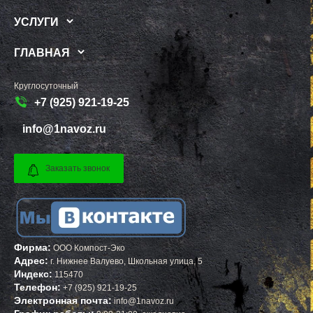
РЕЧИЦЫ
КАЧКАНАР
РЕШЕТНИКОВО
КОЗЕЛЬСК
УСЛУГИ
РЖАВКИ
ШАРЬЯ
РОГАЧЕВО
ЧИСТОПОЛЬ
РОГОЗИНО
ЕФРЕМОВ
ГЛАВНАЯ
РОДНИКИ
ЧЕРНЯХОВСК
РОЖДЕСТВЕНО
ЛЕРМОНТОВ
РОШАЛЬ
ТОРЖОК
Круглосуточный
РУБЛЕВО
ШУМЕРЛЯ
+7 (925) 921-19-25
РУЗА
ЛЕНИНСК
РЯЗАНОВСКИЙ
ШУЯ
info@1navoz.ru
СВЕРДЛОВСКИЙ
ТУЛУН
СЕВЕРНЫЙ
ЧЕРЕМХОВО
СЕЛО ЯМ
ПРОХЛАДНЫЙ
СЕЛЯТИНО
МЕЖДУРЕЧЕНСК
Заказать звонок
СЕРГИЕВ ПОСАД
КИРОВО ЧЕПЕЦК
СЕРЕБРЯНЫЕ ПРУДЫ
БЕЛАЯ КАЛИТВА
СЕРПУХОВ
КАСИМОВ
СКОРОПУСКОВСКИЙ
МОЖГА
СНЕГИРИ
КЫШТЫМ
СОЛНЕЧНОГОРСК
СТРУНИНО
СОЛНЦЕВО
МАЙСКИЙ
Фирма:
ООО Компост-Эко
СОФРИНО
АРСЕНЬЕВ
Адрес:
г.
Нижнее Валуево
,
Школьная улица, 5
СОФЬИНО
ПОЛЕВСКОЙ
Индекс:
СТАРАЯ КУПАВНА
КИМОВСК
115470
СТАРБЕЕВО
ДАГЕСТАНСКИЕ ОГНИ
Телефон:
+7 (925) 921-19-25
СТАРЫЙ ГОРОДОК
ЗАВОЛЖЬЕ
Электронная почта:
info@1navoz.ru
СТОЛБОВАЯ
ЖИГУЛЕВСК