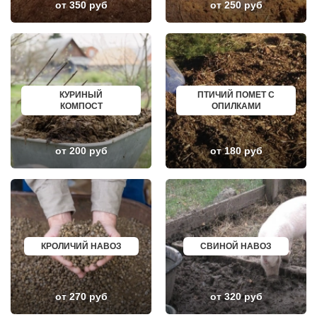
от 350 руб
от 250 руб
ЛИКИНО-ДУЛЕВО
СОСНОВЫЙ БОР
ЛОБАНОВО
РЕВДА
ЛОБНЯ
ГАГАРИН
ЛОПАТИНСКИЙ
ПОЧИНОК
ЛОСИНО-ПЕТРОВСКИЙ
ГУСЕВ
ЛОТОШИНО
КАНАШ
ЛУКИНО
КУРГАНИНСК
ЛУНЕВО
ЩЕКИНО
КУРИНЫЙ
ПТИЧИЙ ПОМЕТ С
ЛУХОВИЦЫ
ДИМИТРОВГРАД
КОМПОСТ
ОПИЛКАМИ
ЛЫТКАРИНО
СИМ
ЛЬВОВСКИЙ
МАЛОЯРОСЛАВЕЦ
ЛЮБЕРЦЫ
МАРИИНСК
ЛЮБУЧАНЫ
МИНУСИНСК
от 200 руб
от 180 руб
МАЛАХОВКА
ВЕРХНЯЯ ПЫШМА
МАЛИНО
РОССОШЬ
МАМЫРИ
УСТЬ ЛАБИНСК
МАРФИНО
КОМСОМОЛЬСК
МЕНДЕЛЕЕВО
РЖЕВ
МЕШКОВО
АЛЕКСЕЕВКА
МЕЩЕРИНО
ВЯЗЬМА
МИХНЕВО
ИШИМ
МИШЕРОНСКИЙ
ПОКРОВ
КРОЛИЧИЙ НАВОЗ
СВИНОЙ НАВОЗ
МОЖАЙСК
ЗЕЛЕНОДОЛЬСК
МОЛОДЕЖНЫЙ
ЛИВНЫ
МОЛОКОВО
БОБРОВ
МОНИНО
ЛИСКИ
от 270 руб
от 320 руб
МОСКОВСКИЙ
КУЗНЕЦК
МУХАНОВО
БАЛАШОВ