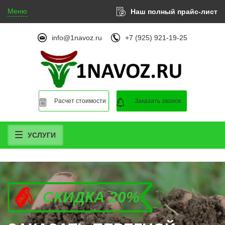
Меню
Наш полный прайс-лист
info@1navoz.ru
+7 (925) 921-19-25
Расчет стоимости
Заказать звонок
УСЛУГИ
СКИДКА 20%
СКИДКА 20%
СКИДКА 20%