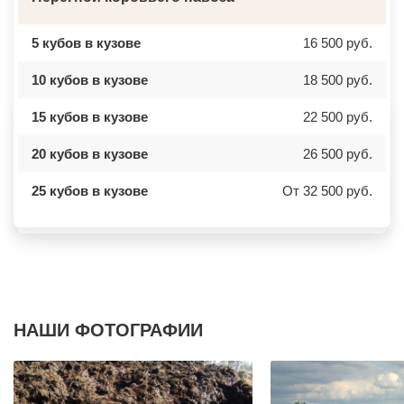
БЫКОВО
АЗОВ
БЫЛОВО
ЛАБИНСК
ВАЛУЕВО
КСТОВО
5 кубов в кузове
16 500 руб.
ВАТУТИНКИ
ЧАЙКОВСКИЙ
ВЕРБИЛКИ
НОВОЧЕРКАССК
10 кубов в кузове
18 500 руб.
ВЕРЕЙКА
МИАСС
ВЕРЕЯ
НАЛЬЧИК
ВЕРХНЕЕ МЯЧКОВО
УССУРИЙСК
15 кубов в кузове
22 500 руб.
ВЕРХОВЬЕ
КАМЕНСК ШАХТИНСКИЙ
ВИДНОЕ
КРАСНОЕ СЕЛО
ВИШНЯКОВСКИЕ ДАЧИ
ОРСК
20 кубов в кузове
26 500 руб.
ВЛАСЬЕВО
БЕРЕЗНИКИ
ВНУКОВО
ЯКУТСК
25 кубов в кузове
От 32 500 руб.
ВОЛОКОЛАМСК
КАМЕНСК УРАЛЬСКИЙ
ВОРОНОВО
БАЛАБАНОВО
ВОСКРЕСЕНСК
ВОЛОСОВО
ВОСТОЧНЫЙ
СЕРТОЛОВО
ВОСТРЯКОВО
ПЕРВОУРАЛЬСК
ВОСХОД
КИНЕЛЬ
ВЫСОКОВСК
НЕФТЕКАМСК
ГАЗОПРОВОД
БОГОРОДСК
ГЛАГОЛЕВО
АРТЕМ
ГЛЕБОВСКИЙ
ГОРЯЧИЙ КЛЮЧ
НАШИ ФОТОГРАФИИ
ГОЛИЦИНО
БОРОВИЧИ
ГОРКИ ЛЕНИНСКИЕ
ХАНТЫ МАНСИЙСК
ГОРКИ-10
ДМИТРИЕВ
ДАВЫДОВО
ПЕТРОПАВЛОВСК КАМЧАТСКИЙ
ДЕДЕНЕВО
АПШЕРОНСК