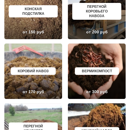
ГАЗОПРОВОД
БОГОРОДСК
ГЛАГОЛЕВО
АРТЕМ
ПЕРЕГНОЙ
КОНСКАЯ
ГЛЕБОВСКИЙ
ГОРЯЧИЙ КЛЮЧ
КОРОВЬЕГО
ПОДСТИЛКА
ГОЛИЦИНО
БОРОВИЧИ
НАВОЗА
ГОРКИ ЛЕНИНСКИЕ
ХАНТЫ МАНСИЙСК
ГОРКИ-10
ДМИТРИЕВ
ДАВЫДОВО
ПЕТРОПАВЛОВСК КАМЧАТСКИЙ
от 150 руб
от 200 руб
ДЕДЕНЕВО
АПШЕРОНСК
ДЕДОВСК
ВЕЛИКИЕ ЛУКИ
ДЕМИХОВО
ЛОМОНОСОВ
ДЗЕРЖИНСКИЙ
НИЖНЕКАМСК
ДМИТРОВ
КАСПИЙСК
ДОЛГОПРУДНЫЙ
АЧИНСК
ДОМОДЕДОВО
ЧЕРКЕССК
ДОРОХОВО
ЖЕЛЕЗНОГОРСК
ДРЕЗНА
АСБЕСТ
КОРОВИЙ НАВОЗ
ВЕРМИКОМПОСТ
ДРУЖБА
БОРИСОГЛЕБСК
ДУБКИ
БУЗУЛУК
ДУБНА
ЕССЕНТУКИ
ДУБОВАЯ РОЩА
КАНСК
от 170 руб
от 300 руб
ЕГОРЬЕВСК
ТОСНО
ЖЕЛЕЗНОДОРОЖНЫЙ
ЭЛИСТА
ЖИЛЕВО
ХАСАВЮРТ
ЖУКОВСКИЙ
УХТА
ЗАГОРЯНСКИЙ
НОРИЛЬСК
ЗАПРУДНЯ
РЕЖ
ЗАРАЙСК
НОВОАЛТАЙСК
ПЕРЕГНОЙ
ЗАРЕЧЬЕ
НЕВИННОМЫССК