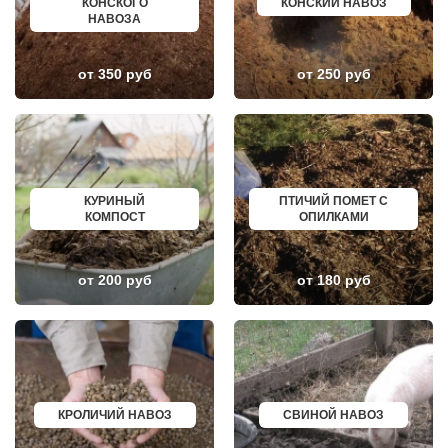
КОНСКОГО
КОНСКИЙ НАВОЗ
ЗВЕНИГОРОД
ГОРНО АЛТАЙСК
НАВОЗА
ЗЕЛЕНОГРАД
КИНЕШМА
ЗЕЛЕНОГРАДСКИЙ
СЕРОВ
ЗНАМЯ ОКТЯБРЯ
АЛЬМЕТЬЕВСК
ИВАНТЕЕВКА
ГРОЗНЫЙ
от 350 руб
от 250 руб
ИКША
ЗЛАТОУСТ
ИСТРА
НОВОЧЕБОКСАРСК
КАЛИНИНЕЦ
МИРНЫЙ
КАШИРА
ГЕОРГИЕВСК
КИЕВСКИЙ
НОВОКУЙБЫШЕВСК
КЛИМОВСК
МИНЕРАЛЬНЫЕ ВОДЫ
КЛИН
ЕЛАБУГА
КЛЯЗЬМА
ЕЛЕЦ
КУРИНЫЙ
ПТИЧИЙ ПОМЕТ С
КНУТОВО
ПАВЛОВО
КОМПОСТ
ОПИЛКАМИ
КОЖИНО
КИСЛОВОДСК
КОКОШКИНО
КРОПОТКИН
КОЛЮБАКИНО
УСОЛЬЕ
КОММУНАРКА
НИЖНЕВАРТОВСК
от 200 руб
от 180 руб
КОНСТАНТИНОВО
КОРЕНОВСК
КОРЕНЕВО
ПИОНЕРСКИЙ
КОРОЛЕВ
КИРИШИ
КОСИНО
САРОВ
КОТЕЛЬНИКИ
ЧАПАЕВСК
КРАСКОВО
АЛЕКСИН
КРАСНАЯ ПАХРА
БЕЛОРЕЧЕНСК
КРАСНОАРМЕЙСК
БОЛЬШОЙ КАМЕНЬ
КРОЛИЧИЙ НАВОЗ
СВИНОЙ НАВОЗ
КРАСНОГОРСК
КИРЖАЧ
КРАСНОЗАВОДСК
ПРИОЗЕРСК