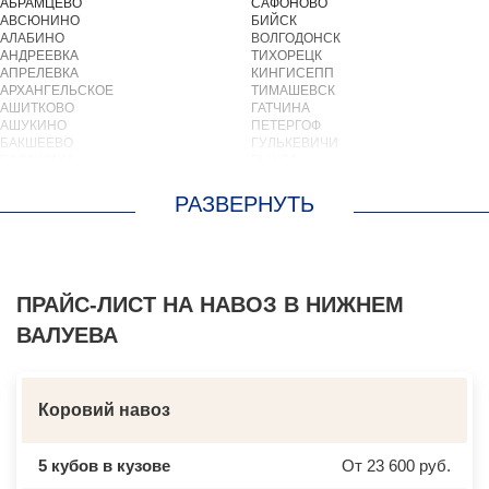
АБРАМЦЕВО
САФОНОВО
АВСЮНИНО
БИЙСК
АЛАБИНО
ВОЛГОДОНСК
АНДРЕЕВКА
ТИХОРЕЦК
АПРЕЛЕВКА
КИНГИСЕПП
АРХАНГЕЛЬСКОЕ
ТИМАШЕВСК
АШИТКОВО
ГАТЧИНА
АШУКИНО
ПЕТЕРГОФ
БАКШЕЕВО
ГУЛЬКЕВИЧИ
БАЛАШИХА
ВЫКСА
БАРВИХА
БЕРЕЗОВСКИЙ
БАРЫБИНО
ВЫБОРГ
БЕЛООЗЕРСКИЙ
ТУАПСЕ
БЕЛООМУТ
ЗИМА
БЕЛЫЕ СТОЛБЫ
БРАТСК
БОГОРОДСКОЕ
СЕВЕРОДВИНСК
БОЛЬШИЕ ВЯЗЕМЫ
БАЛАКОВО
БОЛЬШИЕ ДВОРЫ
ПРАЙС-ЛИСТ НА НАВОЗ В НИЖНЕМ
НАХОДКА
БОЛЬШОЕ БУНЬКОВО
КОЛПИНО
ВАЛУЕВА
БОРОДИНО
ЕЙСК
БОТАКОВО
ВОЛЖСК
БРОННИЦЫ
НОВЫЙ УРЕНГОЙ
БУРЦЕВО
ЛЮБИМ
БУТОВО
ОСТРОВ
Коровий навоз
БЫКОВО
АЗОВ
БЫЛОВО
ЛАБИНСК
ВАЛУЕВО
КСТОВО
5 кубов в кузове
От 23 600 руб.
ВАТУТИНКИ
ЧАЙКОВСКИЙ