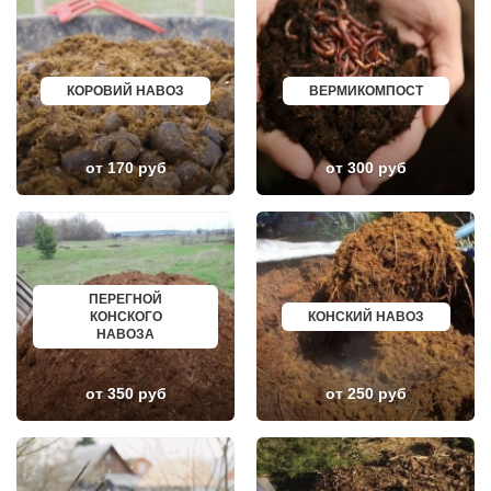
ИВАНОВО
ЮРГА
ХАБАРОВСК
ВЯТСКИЕ ПОЛЯНЫ
ТАМБОВ
ОЛЕНЕГОРСК
ОРЕНБУРГ
ЛЫСЬВА
КЕМЕРОВО
НЕРЮНГРИ
КАЛУГА
АРСК
КОРОВИЙ НАВОЗ
ВЕРМИКОМПОСТ
МАХАЧКАЛА
УДОМЛЯ
СМОЛЕНСК
АМУРСК
ЧЕБОКСАРЫ
ЧЕБАРКУЛЬ
ВОЛОГДА
НОЯБРЬСК
от 170 руб
от 300 руб
ВЛАДИВОСТОК
ГОРОХОВЕЦ
ОРЁЛ
КАЛАЧ
АСТРАХАНЬ
БАЛТИЙСК
ОРЛОВ
ЛЮДИНОВО
КОСТРОМА
МЕЩОВСК
ПСКОВ
ЕЛИЗОВО
ВЕЛИКИЙ НОВГОРОД
КИСЕЛЕВСК
ПЕРЕГНОЙ
НАБЕРЕЖНЫЕ ЧЕЛНЫ
БОГОТОЛ
КОНСКОГО
КОНСКИЙ НАВОЗ
МУРМАНСК
РУЗАЕВКА
НАВОЗА
АРХАНГЕЛЬСК
БУГУРУСЛАН
САРАНСК
АРТЕМОВСКИЙ
ПЕТРОЗАВОДСК
КРАСНОТУРЬИНСК
ОТРАДНЫЙ
СЕВЕРСК
от 350 руб
от 250 руб
ЧЕРЕПОВЕЦ
ВЕНЕВ
ОБЬ
БЕЛОКУРИХА
НОВОКУЗНЕЦК
КОРЯЖМА
ПЯТИГОРСК
ЮРЬЕВ-ПОЛЬСКИЙ
ОТРАДНОЕ
ФУРМАНОВ