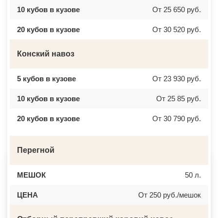
ВЕРБИЛКИ
НОВОЧЕРКАССК
10 кубов в кузове
От 25 650 руб.
ВЕРЕЙКА
МИАСС
ВЕРЕЯ
НАЛЬЧИК
ВЕРХНЕЕ МЯЧКОВО
УССУРИЙСК
20 кубов в кузове
От 30 520 руб.
ВЕРХОВЬЕ
КАМЕНСК ШАХТИНСКИЙ
ВИДНОЕ
КРАСНОЕ СЕЛО
ВИШНЯКОВСКИЕ ДАЧИ
ОРСК
Конский навоз
ВЛАСЬЕВО
БЕРЕЗНИКИ
ВНУКОВО
ЯКУТСК
ВОЛОКОЛАМСК
КАМЕНСК УРАЛЬСКИЙ
5 кубов в кузове
От 23 930 руб.
ВОРОНОВО
БАЛАБАНОВО
ВОСКРЕСЕНСК
ВОЛОСОВО
ВОСТОЧНЫЙ
СЕРТОЛОВО
10 кубов в кузове
От 25 85 руб.
ВОСТРЯКОВО
ПЕРВОУРАЛЬСК
ВОСХОД
КИНЕЛЬ
20 кубов в кузове
От 30 790 руб.
ВЫСОКОВСК
НЕФТЕКАМСК
ГАЗОПРОВОД
БОГОРОДСК
ГЛАГОЛЕВО
АРТЕМ
ГЛЕБОВСКИЙ
ГОРЯЧИЙ КЛЮЧ
ГОЛИЦИНО
Перегной
БОРОВИЧИ
ГОРКИ ЛЕНИНСКИЕ
ХАНТЫ МАНСИЙСК
ГОРКИ-10
ДМИТРИЕВ
ДАВЫДОВО
ПЕТРОПАВЛОВСК КАМЧАТСКИЙ
МЕШОК
50 л.
ДЕДЕНЕВО
АПШЕРОНСК
ДЕДОВСК
ВЕЛИКИЕ ЛУКИ
ЦЕНА
От 250 руб./мешок
ДЕМИХОВО
ЛОМОНОСОВ
ДЗЕРЖИНСКИЙ
НИЖНЕКАМСК
ДМИТРОВ
КАСПИЙСК