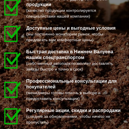
ПОСЕЛОК ВОСКРЕСЕНСКОЕ
МИХАЙЛОВ
продукции
ПОСЕЛОК БИОКОМБИНАТА
НЯГАНЬ
ПОСЕЛОК БОЛЬШЕВИК
МЕЛЕУЗ
(качество продукции контролируется
ПОСЕЛОК ВОЛОДАРСКОГО
КОЛЬЧУГИНО
специалистами нашей компании)
ПОСЕЛОК ВОРОВСКОГО
КАМЫШИН
ПОСЕЛОК ИМ. ЦЮРУПЫ
ТИХВИН
Доступные цены и выгодные условия
ПОСЕЛОК ЛЕСНЫЕ ПОЛЯНЫ
НОВОШАХТИНСК
ПОСЕЛОК ЛМС
ВОЛЬСК
(мы постоянно мониторим рынок, чтобы
МОСРЕНТГЕН
КОНАКОВО
предлагать вам комфортные цены)
ПРАВДИНСКИЙ
САРАПУЛ
ПРИВОКЗАЛЬНЫЙ
КОМСОМОЛЬСК НА АМУРЕ
Быстрая доставка в Нижнем Валуева
ПРОЛЕТАРСКИЙ
КИЗИЛЮРТ
ПРОТВИНО
МИХАЙЛОВСК
нашим спецтранспортом
ПТИЧНОЕ
ПЕТУШКИ
(собственный автопарк позволяет доставлять
ПУЧКОВО
ПРИМОРСКО АХТАРСК
заказы быстро и точно в срок)
ПУШКИНО
ЛЕСОСИБИРСК
ПУЩИНО
БУДЕННОВСК
РАДОВИЦКИЙ
КАЛЯЗИН
Профессиональные консультации для
РАЗВИЛКА
ГЛАЗОВ
покупателей
РАМЕНСКОЕ
РУБЦОВСК
(менеджеры готовы помочь в выборе и
РАССУДОВО
ГУБКИН
РАСТОРОПОВО
КЛИНЦЫ
предоставить консультации)
РЕММАШ
УСМАНЬ
РЕУТОВ
КУНГУР
Регулярные акции, скидки и распродажи
РЕЧИЦЫ
КАЧКАНАР
РЕШЕТНИКОВО
КОЗЕЛЬСК
(следите за обновлениями, чтобы ничего не
РЖАВКИ
ШАРЬЯ
пропустить)
РОГАЧЕВО
ЧИСТОПОЛЬ