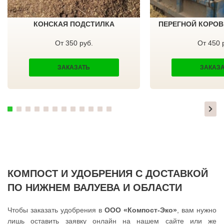
ТЕКСТИЛЬЩИК
ПРИМОРСК
ТЕМПЫ
ЯСНЫЙ
ТИШКОВО
ВЕРЕЩАГИНО
КОНСКАЯ ПОДСТИЛКА
ПЕРЕГНОЙ КОРОВ
ТОМИЛИНО
ГУБАХА
ТРОИЦК
УЗЛОВАЯ
ТРОИЦКОЕ
САЛЕХАРД
От 350 руб.
От 450 
ТУГОЛЕССКИЙ БОР
ПРОКОПЬЕВСК
ТУПИКОВО
СЕМЕНОВ
ТУЧКОВО
СТАРАЯ РУССА
ЗАКАЗАТЬ
ЗАКАЗ
УВАРОВКА
КРАСНОКАМСК
УДЕЛЬНАЯ
АПАТИТЫ
УЗУНОВО
БАЛАХНА
УСПЕНСКОЕ
МИЛЛЕРОВО
ФИРСАНОВКА
НОВОУРАЛЬСК
ФОМИНСКОЕ
ТАЛИЦА
ФОСФОРИТНЫЙ
ИНКЕРМАН
ФРЯЗИНО
ЯЛУТОРОВСК
ФРЯНОВО
КОПЕЙСК
ХИМКИ
САТКА
ХОРЛОВО
АХТУБИНСК
ХОТЬКОВО
ИШИМБАЙ
ЧЕРЕПОВО
БИРОБИДЖАН
КОМПОСТ И УДОБРЕНИЯ С ДОСТАВКОЙ
ЧЕРКИЗОВО
ШАРЫПОВО
ЧЕРНОГОЛОВКА
ВАЛДАЙ
ПО НИЖНЕМ ВАЛУЕВА И ОБЛАСТИ
ЧЕРНОЕ
КУЙБЫШЕВ
ЧЕРУСТИ
СОЛИКАМСК
ЧЕХОВ
РОСЛАВЛЬ
Чтобы заказать удобрения в
ООО «Компост-Эко»
, вам нужно
ШАРАПОВО
ЗАВОДОУКОВСК
лишь оставить заявку онлайн на нашем сайте или же