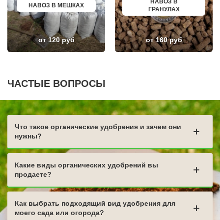
ВЛАДИКАВКАЗ
БИРЮЧ
НАВОЗ В
НАВОЗ В МЕШКАХ
ЮЖНО САХАЛИНСК
НОВЫЙ ОСКОЛ
ГРАНУЛАХ
ДЕРБЕНТ
ВЕЛИКИЙ УСТЮГ
АНГАРСК
НИКОЛЬСК
СТЕРЛИТАМАК
ЛЕНИНСК-КУЗНЕЦКИЙ
от 120 руб
от 160 руб
ГРЯЗИ
НАЗАРОВО
ДНО
ЛОДЕЙНОЕ ПОЛЕ
ТЕМРЮК
МАГАДАН
ЛУГА
КРАСНОСЛОБОДСК
БАТАЙСК
БОЛОТНОЕ
МАЙКОП
НИЖНИЙ ЛОМОВ
ЧАСТЫЕ ВОПРОСЫ
РЫБИНСК
СЕРДОБСК
СЛАВЯНСК НА КУБАНИ
КРАСНЫЙ СУЛИН
ТУЙМАЗЫ
КРОНШТАДТ
МУРОМ
РТИЩЕВО
СЫЗРАНЬ
КАМЫШЛОВ
Что такое органические удобрения и зачем они
ПУШКИН
НИЖНЯЯ ТУРА
ВСЕВОЛОЖСК
ГЛИНКА
нужны?
АРЗАМАС
ЛЕНИНОГОРСК
АРМАВИР
БОГОРОДИЦК
СЛАНЦЫ
ЧЕРНОГОРСК
Какие виды органических удобрений вы
ПЛАСТ
продаете?
Как выбрать подходящий вид удобрения для
моего сада или огорода?