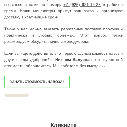
ШАТУРА
ЮЖНОУРАЛЬСК
связаться с нами по номеру
+7 (925) 921-19-25
в рабочее
ШАТУРТОРФ
ДЮРТЮЛИ
ШАХОВСКАЯ
УЧАЛЫ
время. Наши менеджеры примут ваш заказ и организуют
ШЕРЕМЕТЬЕВСКИЙ
ВАЛУЙКИ
доставку в кратчайшие сроки.
ШИШКИН ЛЕС
УРЮПИНСК
ЩЕЛКОВО
ЧАПЛЫГИН
ЩЕРБИНКА
МОНЧЕГОРСК
Также у нас можно заказать регулярные поставки продукции
ЭЛЕКТРОГОРСК
БЕЛИНСКИЙ
практически в любых объемах. Этот вопрос также
ЭЛЕКТРОИЗОЛЯТОР
ПОХВИСТНЕВО
рекомендуем обсудить лично с менеджером.
ЭЛЕКТРОСТАЛЬ
РАССКАЗОВО
ЭЛЕКТРОУГЛИ
МЕГИОН
ЮБИЛЕЙНЫЙ
ТОПКИ
Если вы ищете действительно первоклассный компост, навоз и
ЮПИТЕР
ЗЕЛЕНОГОРСК
другие виды удобрений в
Нижнем Валуева
по конкурентной
ЯКОВЛЕВСКОЕ
ДМИТРОВСК
ЯХРОМА
СКОПИН
стоимости, обращайтесь. Мы работаем без выходных!
АНАПА
МАРКС
ЕКАТЕРИНБУРГ
ПЕТРОВСК
КРАСНОДАР
ЗЕЛЕНОКУМСК
УЗНАТЬ СТОИМОСТЬ НАВОЗА!
НОВОСИБИРСК
НУРЛАТ
ВОРОНЕЖ
ЗУБЦОВ
ИРКУТСК
САЯНОГОРСК
РОСТОВ
АША
САМАРА
ОНЕГА
НЕЯ
БЕЛОРЕЦК
ВОЛГОГРАД
СИБАЙ
НИЖНИЙ НОВГОРОД
СОВЕТСК
КРАСНОЯРСК
КОНДРОВО
ЧЕЛЯБИНСК
ТАШТАГОЛ
Кликните