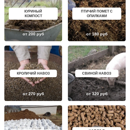
УЛАН УДЭ
НИЖНЕУДИНСК
СОВЕТСКИЙ
ШЕЛЕХОВ
СТАРЫЙ ОСКОЛ
УРЖУМ
КУРИНЫЙ
ПТИЧИЙ ПОМЕТ С
ЧИТА
ЛЕБЕДЯНЬ
КОМПОСТ
ОПИЛКАМИ
КОВРОВ
ЛЫСКОВО
СЫКТЫВКАР
КАЛАЧИНСК
ТАРА
СОРОЧИНСК
ГЕЛЕНДЖИК
ГОРНОЗАВОДСК
от 200 руб
от 180 руб
ЙОШКАР ОЛА
ВЕРХНИЙ ТАГИЛ
НИЖНИЙ ТАГИЛ
КАРПИНСК
АБАКАН
БЕЛЕВ
ТАГАНРОГ
ДОНСКОЙ
ШАХТЫ
СТАРОДУБ
ОСА
БУТУРЛИНОВКА
ВОЛЖСКИЙ
ТАЙШЕТ
СУРГУТ
ГВАРДЕЙСК
КРОЛИЧИЙ НАВОЗ
СВИНОЙ НАВОЗ
КУРГАН
СУХИНИЧИ
КРЫМСК
ОСИННИКИ
АЛЕКСАНДРОВ
МОРОЗОВСК
ЭНГЕЛЬС
АЛАПАЕВСК
от 270 руб
от 320 руб
МАГНИТОГОРСК
ИЗОБИЛЬНЫЙ
БЛАГОВЕЩЕНСК
МОРШАНСК
ОБНИНСК
БУГУЛЬМА
КОЛА
БУИНСК
КИРОВСК
ЛИХОСЛАВЛЬ
СВОБОДНЫЙ
СУВОРОВ
БОР
СНЕЖИНСК
ПАВЛОВСК
ТЫНДА